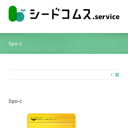
Skip
to
content
lipo-c
前
lipo-c