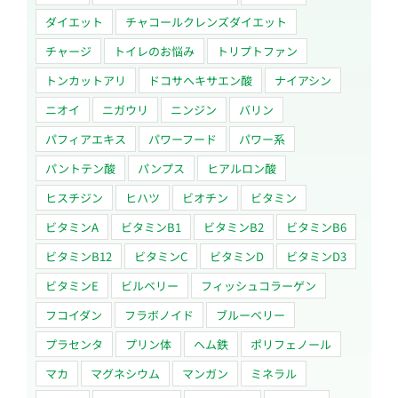
ダイエット
チャコールクレンズダイエット
チャージ
トイレのお悩み
トリプトファン
トンカットアリ
ドコサヘキサエン酸
ナイアシン
ニオイ
ニガウリ
ニンジン
バリン
パフィアエキス
パワーフード
パワー系
パントテン酸
パンプス
ヒアルロン酸
ヒスチジン
ヒハツ
ビオチン
ビタミン
ビタミンA
ビタミンB1
ビタミンB2
ビタミンB6
ビタミンB12
ビタミンC
ビタミンD
ビタミンD3
ビタミンE
ビルベリー
フィッシュコラーゲン
フコイダン
フラボノイド
ブルーベリー
プラセンタ
プリン体
ヘム鉄
ポリフェノール
マカ
マグネシウム
マンガン
ミネラル