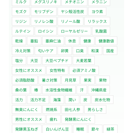
ミルク
メグスリノキ
メチオニン
メラニン
モズク
モリブデン
ヤシ殻活性炭
ヨウ素
リジン
リノレン酸
リノール酸
リラックス
ルテイン
ロイシン
ローヤルゼリー
乳酸菌
乾燥
亜鉛
亜麻仁油
休息
健康
健康数値
冷え対策
匂いケア
卵黄
口臭
和漢
国産
塩分
大豆
大豆ペプチド
大麦若葉
女性にオススメ
女性特有
必須アミノ酸
必須脂肪酸
暑さ対策
月見草
果実
果物
桑の葉
椿
水溶性食物繊維
汗
沖縄県産
活力
活力不足
海藻
潤い
炭
炭水化物
無臭にんにく
燃焼系
田七人参
男らしさ
男性にオススメ
疲れ
発酵黒にんにく
発酵黒玉ねぎ
白いんげん豆
睡眠
節々
緑茶