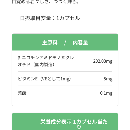
目覚める若々しさ、つづく輝き。
一日摂取目安量：1
カプセル
主原料 / 内容量
β-ニコチンアミドモノヌクレ
202.03mg
オチド（国内製造）
ビタミンE（VEとして1mg）
5mg
葉酸
0.1mg
栄養成分表示 1
カプセル当た
り