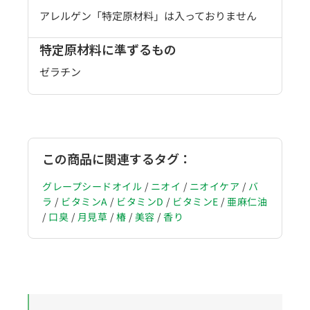
アレルゲン「特定原材料」は入っておりません
特定原材料に準ずるもの
ゼラチン
この商品に関連するタグ：
グレープシードオイル
/
ニオイ
/
ニオイケア
/
バ
ラ
/
ビタミンA
/
ビタミンD
/
ビタミンE
/
亜麻仁油
/
口臭
/
月見草
/
椿
/
美容
/
香り