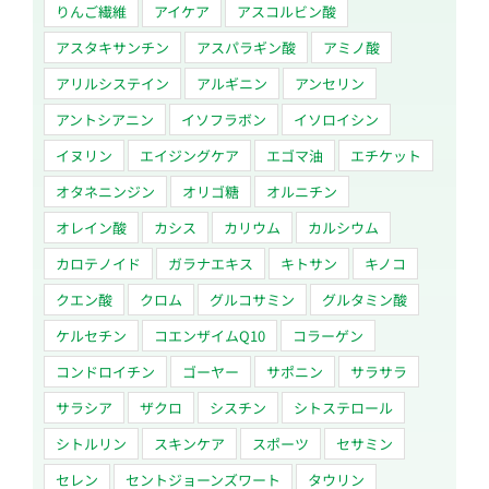
りんご繊維
アイケア
アスコルビン酸
アスタキサンチン
アスパラギン酸
アミノ酸
アリルシステイン
アルギニン
アンセリン
アントシアニン
イソフラボン
イソロイシン
イヌリン
エイジングケア
エゴマ油
エチケット
オタネニンジン
オリゴ糖
オルニチン
オレイン酸
カシス
カリウム
カルシウム
カロテノイド
ガラナエキス
キトサン
キノコ
クエン酸
クロム
グルコサミン
グルタミン酸
ケルセチン
コエンザイムQ10
コラーゲン
コンドロイチン
ゴーヤー
サポニン
サラサラ
サラシア
ザクロ
シスチン
シトステロール
シトルリン
スキンケア
スポーツ
セサミン
セレン
セントジョーンズワート
タウリン