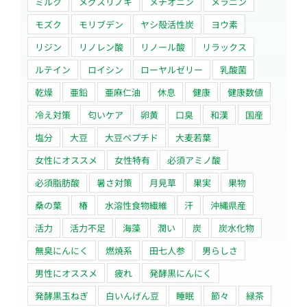
ミルク
メグスリノキ
メチオニン
メラニン
モズク
モリブデン
ヤシ殻活性炭
ヨウ素
リジン
リノレン酸
リノール酸
リラックス
ルテイン
ロイシン
ローヤルゼリー
乳酸菌
乾燥
亜鉛
亜麻仁油
休息
健康
健康数値
冷え対策
匂いケア
卵黄
口臭
和漢
国産
塩分
大豆
大豆ペプチド
大麦若葉
女性にオススメ
女性特有
必須アミノ酸
必須脂肪酸
暑さ対策
月見草
果実
果物
桑の葉
椿
水溶性食物繊維
汗
沖縄県産
活力
活力不足
海藻
潤い
炭
炭水化物
無臭にんにく
燃焼系
田七人参
男らしさ
男性にオススメ
疲れ
発酵黒にんにく
発酵黒玉ねぎ
白いんげん豆
睡眠
節々
緑茶