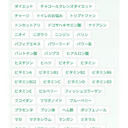
ダイエット
チャコールクレンズダイエット
チャージ
トイレのお悩み
トリプトファン
トンカットアリ
ドコサヘキサエン酸
ナイアシン
ニオイ
ニガウリ
ニンジン
バリン
パフィアエキス
パワーフード
パワー系
パントテン酸
パンプス
ヒアルロン酸
ヒスチジン
ヒハツ
ビオチン
ビタミン
ビタミンA
ビタミンB1
ビタミンB2
ビタミンB6
ビタミンB12
ビタミンC
ビタミンD
ビタミンD3
ビタミンE
ビルベリー
フィッシュコラーゲン
フコイダン
フラボノイド
ブルーベリー
プラセンタ
プリン体
ヘム鉄
ポリフェノール
マカ
マグネシウム
マンガン
ミネラル