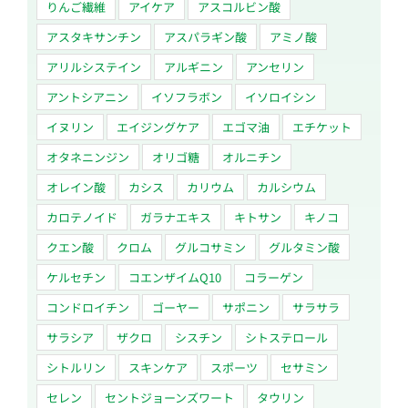
りんご繊維
アイケア
アスコルビン酸
アスタキサンチン
アスパラギン酸
アミノ酸
アリルシステイン
アルギニン
アンセリン
アントシアニン
イソフラボン
イソロイシン
イヌリン
エイジングケア
エゴマ油
エチケット
オタネニンジン
オリゴ糖
オルニチン
オレイン酸
カシス
カリウム
カルシウム
カロテノイド
ガラナエキス
キトサン
キノコ
クエン酸
クロム
グルコサミン
グルタミン酸
ケルセチン
コエンザイムQ10
コラーゲン
コンドロイチン
ゴーヤー
サポニン
サラサラ
サラシア
ザクロ
シスチン
シトステロール
シトルリン
スキンケア
スポーツ
セサミン
セレン
セントジョーンズワート
タウリン