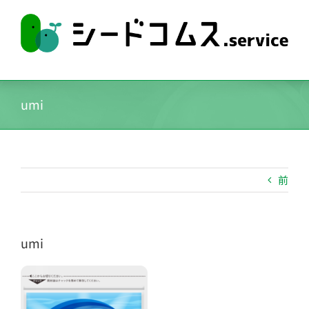
Skip
to
content
umi
前
umi