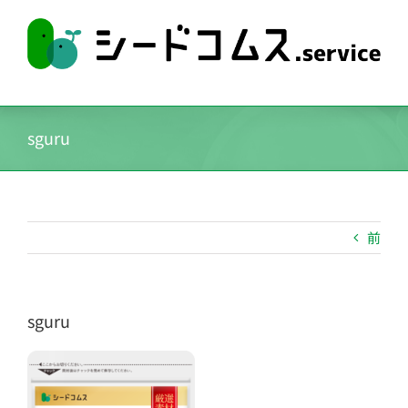
Skip
to
content
sguru
前
sguru