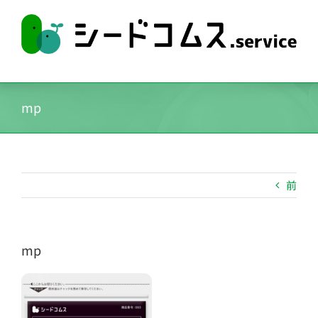
Skip
to
content
mp
前
mp