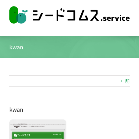
Skip
to
content
kwan
前
kwan