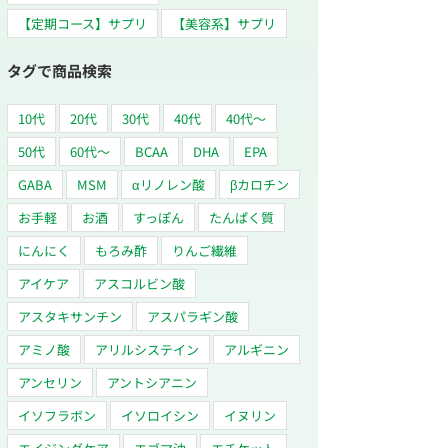
【定期コース】サプリ
【美容系】サプリ
タグで商品検索
10代
20代
30代
40代
40代～
50代
60代〜
BCAA
DHA
EPA
GABA
MSM
αリノレン酸
βカロチン
お手軽
お酒
すっぽん
たんぱく質
にんにく
もろみ酢
りんご繊維
アイケア
アスコルビン酸
アスタキサンチン
アスパラギン酸
アミノ酸
アリルシステイン
アルギニン
アンセリン
アントシアニン
イソフラボン
イソロイシン
イヌリン