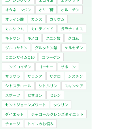
エイジングケア
エゴマ油
エチケット
オタネニンジン
オリゴ糖
オルニチン
オレイン酸
カシス
カリウム
カルシウム
カロテノイド
ガラナエキス
キトサン
キノコ
クエン酸
クロム
グルコサミン
グルタミン酸
ケルセチン
コエンザイムQ10
コラーゲン
コンドロイチン
ゴーヤー
サポニン
サラサラ
サラシア
ザクロ
シスチン
シトステロール
シトルリン
スキンケア
スポーツ
セサミン
セレン
セントジョーンズワート
タウリン
ダイエット
チャコールクレンズダイエット
チャージ
トイレのお悩み