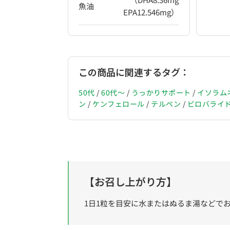
魚油
EPA12.546mg）
この商品に関連するタグ：
50代
/
60代〜
/
うっかりサポート
/
イソラム
ン
/
ケンフェロール
/
テルペン
/
ビロバライ
【お召し上がり方】
1日1
粒を目安に水またはぬるま湯などで