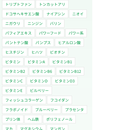
トリプトファン
トンカットアリ
ドコサヘキサエン酸
ナイアシン
ニオイ
ニガウリ
ニンジン
バリン
パフィアエキス
パワーフード
パワー系
パントテン酸
パンプス
ヒアルロン酸
ヒスチジン
ヒハツ
ビオチン
ビタミン
ビタミンA
ビタミンB1
ビタミンB2
ビタミンB6
ビタミンB12
ビタミンC
ビタミンD
ビタミンD3
ビタミンE
ビルベリー
フィッシュコラーゲン
フコイダン
フラボノイド
ブルーベリー
プラセンタ
プリン体
ヘム鉄
ポリフェノール
マカ
マグネシウム
マンガン