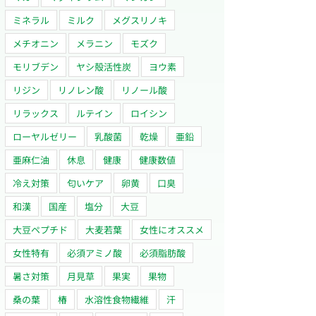
ミネラル
ミルク
メグスリノキ
メチオニン
メラニン
モズク
モリブデン
ヤシ殻活性炭
ヨウ素
リジン
リノレン酸
リノール酸
リラックス
ルテイン
ロイシン
ローヤルゼリー
乳酸菌
乾燥
亜鉛
亜麻仁油
休息
健康
健康数値
冷え対策
匂いケア
卵黄
口臭
和漢
国産
塩分
大豆
大豆ペプチド
大麦若葉
女性にオススメ
女性特有
必須アミノ酸
必須脂肪酸
暑さ対策
月見草
果実
果物
桑の葉
椿
水溶性食物繊維
汗