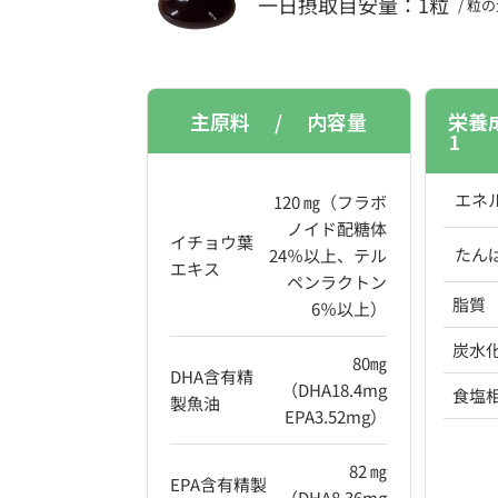
一日摂取目安量：1
粒
/ 粒
主原料 / 内容量
栄養
1
エネ
120 ㎎（フラボ
ノイド配糖体
イチョウ葉
たん
24％以上、テル
エキス
ペンラクトン
脂質
6％以上）
炭水
80㎎
DHA含有精
（DHA18.4mg
食塩
製魚油
EPA3.52mg）
82 ㎎
EPA含有精製
（DHA8.36mg