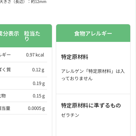
の大きさ（長辺）：約12mm
成分表示
粒当た
食物アレルギー
り
ルギー
0.97 kcal
特定原材料
ぱく質
0.12 g
アレルゲン「特定原材料」は入
っておりません
0.19 g
化物
0.15 g
特定原材料に準ずるもの
相当量
0.0005 g
ゼラチン