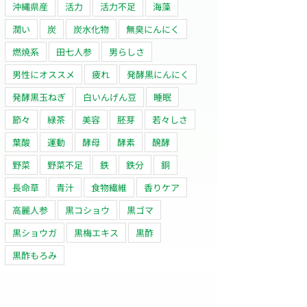
沖縄県産
活力
活力不足
海藻
潤い
炭
炭水化物
無臭にんにく
燃焼系
田七人参
男らしさ
男性にオススメ
疲れ
発酵黒にんにく
発酵黒玉ねぎ
白いんげん豆
睡眠
節々
緑茶
美容
胚芽
若々しさ
葉酸
運動
酵母
酵素
醗酵
野菜
野菜不足
鉄
鉄分
銅
長命草
青汁
食物繊維
香りケア
高麗人参
黒コショウ
黒ゴマ
黒ショウガ
黒梅エキス
黒酢
黒酢もろみ