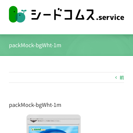
Skip
to
content
packMock-bgWht-1m
前
packMock-bgWht-1m