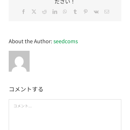
ださい！
Facebook
Twitter
Reddit
LinkedIn
WhatsApp
Tumblr
Pinterest
Vk
電
子
メ
ー
ル
About the Author:
seedcoms
コメントする
Comment