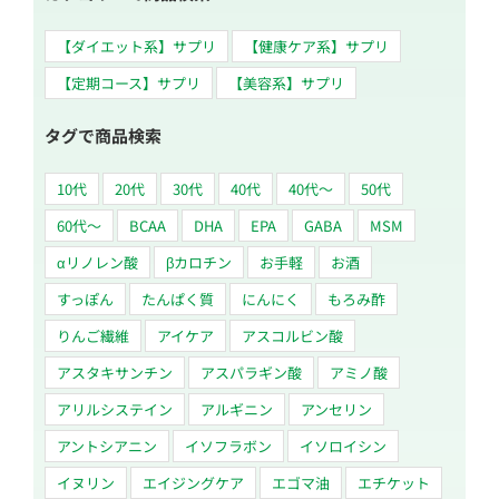
【ダイエット系】サプリ
【健康ケア系】サプリ
【定期コース】サプリ
【美容系】サプリ
タグで商品検索
10代
20代
30代
40代
40代～
50代
60代〜
BCAA
DHA
EPA
GABA
MSM
αリノレン酸
βカロチン
お手軽
お酒
すっぽん
たんぱく質
にんにく
もろみ酢
りんご繊維
アイケア
アスコルビン酸
アスタキサンチン
アスパラギン酸
アミノ酸
アリルシステイン
アルギニン
アンセリン
アントシアニン
イソフラボン
イソロイシン
イヌリン
エイジングケア
エゴマ油
エチケット