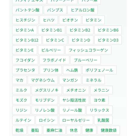
パントテン酸
パンプス
ヒアルロン酸
ヒスチジン
ヒハツ
ビオチン
ビタミン
ビタミンA
ビタミンB1
ビタミンB2
ビタミンB6
ビタミンB12
ビタミンC
ビタミンD
ビタミンD3
ビタミンE
ビルベリー
フィッシュコラーゲン
フコイダン
フラボノイド
ブルーベリー
プラセンタ
プリン体
ヘム鉄
ポリフェノール
マカ
マグネシウム
マンガン
ミネラル
ミルク
メグスリノキ
メチオニン
メラニン
モズク
モリブデン
ヤシ殻活性炭
ヨウ素
リジン
リノレン酸
リノール酸
リラックス
ルテイン
ロイシン
ローヤルゼリー
乳酸菌
乾燥
亜鉛
亜麻仁油
休息
健康
健康数値