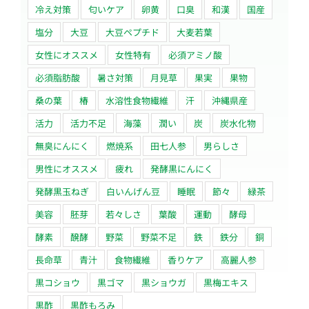
冷え対策
匂いケア
卵黄
口臭
和漢
国産
塩分
大豆
大豆ペプチド
大麦若葉
女性にオススメ
女性特有
必須アミノ酸
必須脂肪酸
暑さ対策
月見草
果実
果物
桑の葉
椿
水溶性食物繊維
汗
沖縄県産
活力
活力不足
海藻
潤い
炭
炭水化物
無臭にんにく
燃焼系
田七人参
男らしさ
男性にオススメ
疲れ
発酵黒にんにく
発酵黒玉ねぎ
白いんげん豆
睡眠
節々
緑茶
美容
胚芽
若々しさ
葉酸
運動
酵母
酵素
醗酵
野菜
野菜不足
鉄
鉄分
銅
長命草
青汁
食物繊維
香りケア
高麗人参
黒コショウ
黒ゴマ
黒ショウガ
黒梅エキス
黒酢
黒酢もろみ