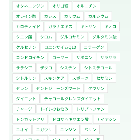
オタネニンジン
オリゴ糖
オルニチン
オレイン酸
カシス
カリウム
カルシウム
カロテノイド
ガラナエキス
キトサン
キノコ
クエン酸
クロム
グルコサミン
グルタミン酸
ケルセチン
コエンザイムQ10
コラーゲン
コンドロイチン
ゴーヤー
サポニン
サラサラ
サラシア
ザクロ
シスチン
シトステロール
シトルリン
スキンケア
スポーツ
セサミン
セレン
セントジョーンズワート
タウリン
ダイエット
チャコールクレンズダイエット
チャージ
トイレのお悩み
トリプトファン
トンカットアリ
ドコサヘキサエン酸
ナイアシン
ニオイ
ニガウリ
ニンジン
バリン
パフィアエキス
パワーフード
パワー系