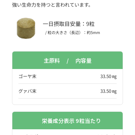
強い生命力を持つと言われています。
一日摂取目安量：9
粒
/ 粒の大きさ（長辺）：約5mm
主原料 / 内容量
ゴーヤ末
33.50 ㎎
グァバ末
33.50 ㎎
栄養成分表示 9
粒当たり