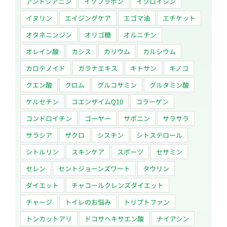
アントシアニン
イソフラボン
イソロイシン
イヌリン
エイジングケア
エゴマ油
エチケット
オタネニンジン
オリゴ糖
オルニチン
オレイン酸
カシス
カリウム
カルシウム
カロテノイド
ガラナエキス
キトサン
キノコ
クエン酸
クロム
グルコサミン
グルタミン酸
ケルセチン
コエンザイムQ10
コラーゲン
コンドロイチン
ゴーヤー
サポニン
サラサラ
サラシア
ザクロ
シスチン
シトステロール
シトルリン
スキンケア
スポーツ
セサミン
セレン
セントジョーンズワート
タウリン
ダイエット
チャコールクレンズダイエット
チャージ
トイレのお悩み
トリプトファン
トンカットアリ
ドコサヘキサエン酸
ナイアシン