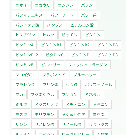
ニオイ
ニガウリ
ニンジン
バリン
パフィアエキス
パワーフード
パワー系
パントテン酸
パンプス
ヒアルロン酸
ヒスチジン
ヒハツ
ビオチン
ビタミン
ビタミンA
ビタミンB1
ビタミンB2
ビタミンB6
ビタミンB12
ビタミンC
ビタミンD
ビタミンD3
ビタミンE
ビルベリー
フィッシュコラーゲン
フコイダン
フラボノイド
ブルーベリー
プラセンタ
プリン体
ヘム鉄
ポリフェノール
マカ
マグネシウム
マンガン
ミネラル
ミルク
メグスリノキ
メチオニン
メラニン
モズク
モリブデン
ヤシ殻活性炭
ヨウ素
リジン
リノレン酸
リノール酸
リラックス
ルテイン
ロイシン
ローヤルゼリー
乳酸菌