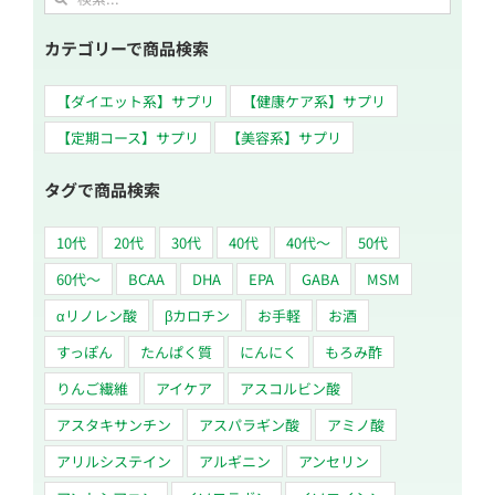
カテゴリーで商品検索
【ダイエット系】サプリ
【健康ケア系】サプリ
【定期コース】サプリ
【美容系】サプリ
タグで商品検索
10代
20代
30代
40代
40代～
50代
60代〜
BCAA
DHA
EPA
GABA
MSM
αリノレン酸
βカロチン
お手軽
お酒
すっぽん
たんぱく質
にんにく
もろみ酢
りんご繊維
アイケア
アスコルビン酸
アスタキサンチン
アスパラギン酸
アミノ酸
アリルシステイン
アルギニン
アンセリン