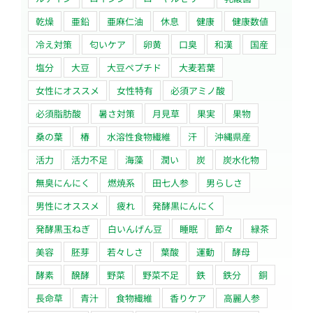
乾燥
亜鉛
亜麻仁油
休息
健康
健康数値
冷え対策
匂いケア
卵黄
口臭
和漢
国産
塩分
大豆
大豆ペプチド
大麦若葉
女性にオススメ
女性特有
必須アミノ酸
必須脂肪酸
暑さ対策
月見草
果実
果物
桑の葉
椿
水溶性食物繊維
汗
沖縄県産
活力
活力不足
海藻
潤い
炭
炭水化物
無臭にんにく
燃焼系
田七人参
男らしさ
男性にオススメ
疲れ
発酵黒にんにく
発酵黒玉ねぎ
白いんげん豆
睡眠
節々
緑茶
美容
胚芽
若々しさ
葉酸
運動
酵母
酵素
醗酵
野菜
野菜不足
鉄
鉄分
銅
長命草
青汁
食物繊維
香りケア
高麗人参