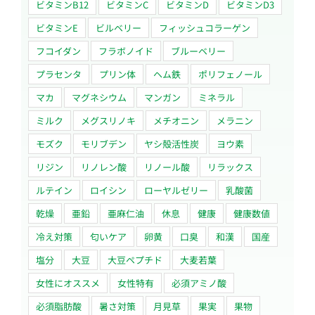
ビタミンB12
ビタミンC
ビタミンD
ビタミンD3
ビタミンE
ビルベリー
フィッシュコラーゲン
フコイダン
フラボノイド
ブルーベリー
プラセンタ
プリン体
ヘム鉄
ポリフェノール
マカ
マグネシウム
マンガン
ミネラル
ミルク
メグスリノキ
メチオニン
メラニン
モズク
モリブデン
ヤシ殻活性炭
ヨウ素
リジン
リノレン酸
リノール酸
リラックス
ルテイン
ロイシン
ローヤルゼリー
乳酸菌
乾燥
亜鉛
亜麻仁油
休息
健康
健康数値
冷え対策
匂いケア
卵黄
口臭
和漢
国産
塩分
大豆
大豆ペプチド
大麦若葉
女性にオススメ
女性特有
必須アミノ酸
必須脂肪酸
暑さ対策
月見草
果実
果物