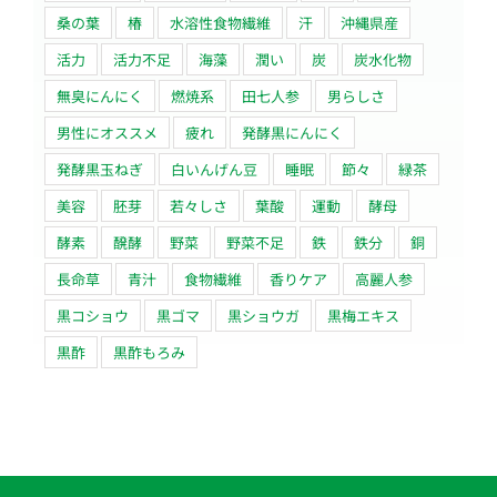
桑の葉
椿
水溶性食物繊維
汗
沖縄県産
活力
活力不足
海藻
潤い
炭
炭水化物
無臭にんにく
燃焼系
田七人参
男らしさ
男性にオススメ
疲れ
発酵黒にんにく
発酵黒玉ねぎ
白いんげん豆
睡眠
節々
緑茶
美容
胚芽
若々しさ
葉酸
運動
酵母
酵素
醗酵
野菜
野菜不足
鉄
鉄分
銅
長命草
青汁
食物繊維
香りケア
高麗人参
黒コショウ
黒ゴマ
黒ショウガ
黒梅エキス
黒酢
黒酢もろみ