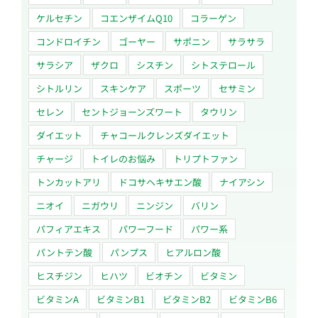
ケルセチン
コエンザイムQ10
コラーゲン
コンドロイチン
ゴーヤー
サポニン
サラサラ
サラシア
ザクロ
シスチン
シトステロール
シトルリン
スキンケア
スポーツ
セサミン
セレン
セントジョーンズワート
タウリン
ダイエット
チャコールクレンズダイエット
チャージ
トイレのお悩み
トリプトファン
トンカットアリ
ドコサヘキサエン酸
ナイアシン
ニオイ
ニガウリ
ニンジン
バリン
パフィアエキス
パワーフード
パワー系
パントテン酸
パンプス
ヒアルロン酸
ヒスチジン
ヒハツ
ビオチン
ビタミン
ビタミンA
ビタミンB1
ビタミンB2
ビタミンB6