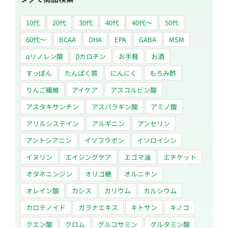
10代
20代
30代
40代
40代～
50代
60代〜
BCAA
DHA
EPA
GABA
MSM
αリノレン酸
βカロチン
お手軽
お酒
すっぽん
たんぱく質
にんにく
もろみ酢
りんご繊維
アイケア
アスコルビン酸
アスタキサンチン
アスパラギン酸
アミノ酸
アリルシステイン
アルギニン
アンセリン
アントシアニン
イソフラボン
イソロイシン
イヌリン
エイジングケア
エゴマ油
エチケット
オタネニンジン
オリゴ糖
オルニチン
オレイン酸
カシス
カリウム
カルシウム
カロテノイド
ガラナエキス
キトサン
キノコ
クエン酸
クロム
グルコサミン
グルタミン酸