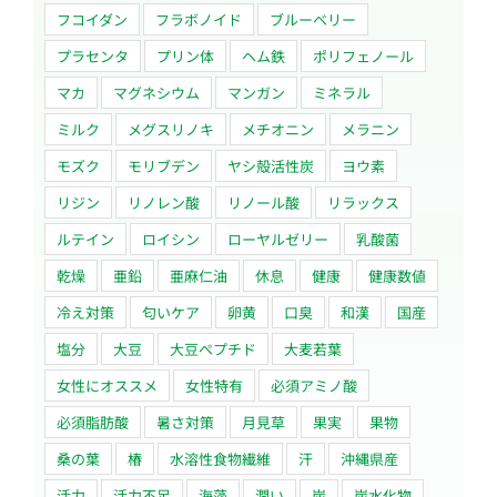
フコイダン
フラボノイド
ブルーベリー
プラセンタ
プリン体
ヘム鉄
ポリフェノール
マカ
マグネシウム
マンガン
ミネラル
ミルク
メグスリノキ
メチオニン
メラニン
モズク
モリブデン
ヤシ殻活性炭
ヨウ素
リジン
リノレン酸
リノール酸
リラックス
ルテイン
ロイシン
ローヤルゼリー
乳酸菌
乾燥
亜鉛
亜麻仁油
休息
健康
健康数値
冷え対策
匂いケア
卵黄
口臭
和漢
国産
塩分
大豆
大豆ペプチド
大麦若葉
女性にオススメ
女性特有
必須アミノ酸
必須脂肪酸
暑さ対策
月見草
果実
果物
桑の葉
椿
水溶性食物繊維
汗
沖縄県産
活力
活力不足
海藻
潤い
炭
炭水化物