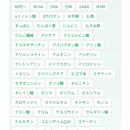
60代〜
BCAA
DHA
EPA
GABA
MSM
αリノレン酸
βカロチン
お手軽
お酒
すっぽん
たんぱく質
にんにく
もろみ酢
りんご繊維
アイケア
アスコルビン酸
アスタキサンチン
アスパラギン酸
アミノ酸
アリルシステイン
アルギニン
アンセリン
アントシアニン
イソフラボン
イソロイシン
イヌリン
エイジングケア
エゴマ油
エチケット
オタネニンジン
オリゴ糖
オルニチン
オレイン酸
カシス
カリウム
カルシウム
カロテノイド
ガラナエキス
キトサン
キノコ
クエン酸
クロム
グルコサミン
グルタミン酸
ケルセチン
コエンザイムQ10
コラーゲン