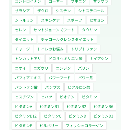
コンドロイチン
ゴーヤー
サポニン
サラサラ
サラシア
ザクロ
シスチン
シトステロール
シトルリン
スキンケア
スポーツ
セサミン
セレン
セントジョーンズワート
タウリン
ダイエット
チャコールクレンズダイエット
チャージ
トイレのお悩み
トリプトファン
トンカットアリ
ドコサヘキサエン酸
ナイアシン
ニオイ
ニガウリ
ニンジン
バリン
パフィアエキス
パワーフード
パワー系
パントテン酸
パンプス
ヒアルロン酸
ヒスチジン
ヒハツ
ビオチン
ビタミン
ビタミンA
ビタミンB1
ビタミンB2
ビタミンB6
ビタミンB12
ビタミンC
ビタミンD
ビタミンD3
ビタミンE
ビルベリー
フィッシュコラーゲン