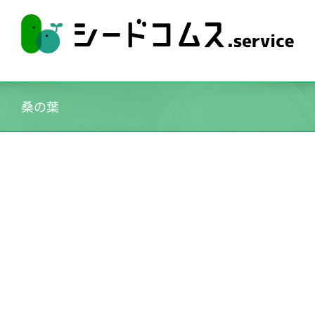
Skip
to
content
桑の葉