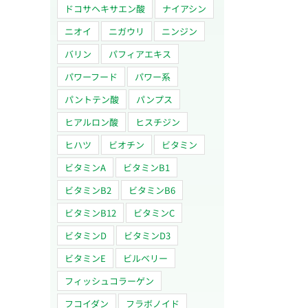
ドコサヘキサエン酸
ナイアシン
ニオイ
ニガウリ
ニンジン
バリン
パフィアエキス
パワーフード
パワー系
パントテン酸
パンプス
ヒアルロン酸
ヒスチジン
ヒハツ
ビオチン
ビタミン
ビタミンA
ビタミンB1
ビタミンB2
ビタミンB6
ビタミンB12
ビタミンC
ビタミンD
ビタミンD3
ビタミンE
ビルベリー
フィッシュコラーゲン
フコイダン
フラボノイド