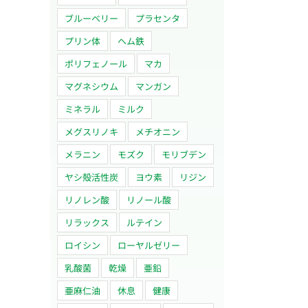
ブルーベリー
プラセンタ
プリン体
ヘム鉄
ポリフェノール
マカ
マグネシウム
マンガン
ミネラル
ミルク
メグスリノキ
メチオニン
メラニン
モズク
モリブデン
ヤシ殻活性炭
ヨウ素
リジン
リノレン酸
リノール酸
リラックス
ルテイン
ロイシン
ローヤルゼリー
乳酸菌
乾燥
亜鉛
亜麻仁油
休息
健康