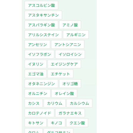
アスコルビン酸
アスタキサンチン
アスパラギン酸
アミノ酸
アリルシステイン
アルギニン
アンセリン
アントシアニン
イソフラボン
イソロイシン
イヌリン
エイジングケア
エゴマ油
エチケット
オタネニンジン
オリゴ糖
オルニチン
オレイン酸
カシス
カリウム
カルシウム
カロテノイド
ガラナエキス
キトサン
キノコ
クエン酸
クロム
グルコサミン