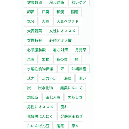
健康数値
冷え対策
匂いケア
卵黄
口臭
和漢
国産
塩分
大豆
大豆ペプチド
大麦若葉
女性にオススメ
女性特有
必須アミノ酸
必須脂肪酸
暑さ対策
月見草
果実
果物
桑の葉
椿
水溶性食物繊維
汗
沖縄県産
活力
活力不足
海藻
潤い
炭
炭水化物
無臭にんにく
燃焼系
田七人参
男らしさ
男性にオススメ
疲れ
発酵黒にんにく
発酵黒玉ねぎ
白いんげん豆
睡眠
節々