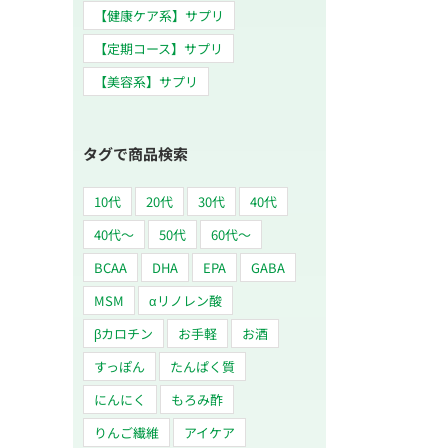
【健康ケア系】サプリ
【定期コース】サプリ
【美容系】サプリ
タグで商品検索
10代
20代
30代
40代
40代～
50代
60代〜
BCAA
DHA
EPA
GABA
MSM
αリノレン酸
βカロチン
お手軽
お酒
すっぽん
たんぱく質
にんにく
もろみ酢
りんご繊維
アイケア