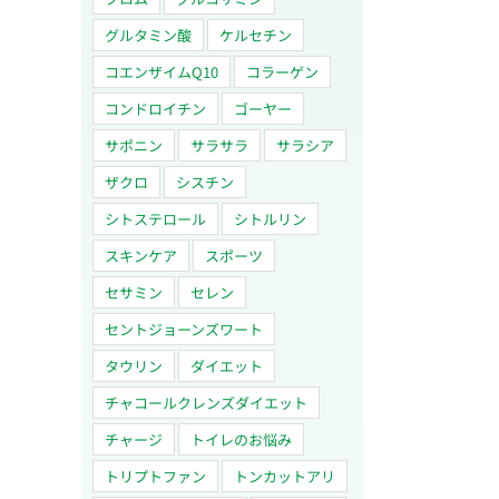
グルタミン酸
ケルセチン
コエンザイムQ10
コラーゲン
コンドロイチン
ゴーヤー
サポニン
サラサラ
サラシア
ザクロ
シスチン
シトステロール
シトルリン
スキンケア
スポーツ
セサミン
セレン
セントジョーンズワート
タウリン
ダイエット
チャコールクレンズダイエット
チャージ
トイレのお悩み
トリプトファン
トンカットアリ