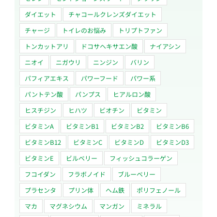
ダイエット
チャコールクレンズダイエット
チャージ
トイレのお悩み
トリプトファン
トンカットアリ
ドコサヘキサエン酸
ナイアシン
ニオイ
ニガウリ
ニンジン
バリン
パフィアエキス
パワーフード
パワー系
パントテン酸
パンプス
ヒアルロン酸
ヒスチジン
ヒハツ
ビオチン
ビタミン
ビタミンA
ビタミンB1
ビタミンB2
ビタミンB6
ビタミンB12
ビタミンC
ビタミンD
ビタミンD3
ビタミンE
ビルベリー
フィッシュコラーゲン
フコイダン
フラボノイド
ブルーベリー
プラセンタ
プリン体
ヘム鉄
ポリフェノール
マカ
マグネシウム
マンガン
ミネラル