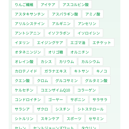
りんご繊維
アイケア
アスコルビン酸
アスタキサンチン
アスパラギン酸
アミノ酸
アリルシステイン
アルギニン
アンセリン
アントシアニン
イソフラボン
イソロイシン
イヌリン
エイジングケア
エゴマ油
エチケット
オタネニンジン
オリゴ糖
オルニチン
オレイン酸
カシス
カリウム
カルシウム
カロテノイド
ガラナエキス
キトサン
キノコ
クエン酸
クロム
グルコサミン
グルタミン酸
ケルセチン
コエンザイムQ10
コラーゲン
コンドロイチン
ゴーヤー
サポニン
サラサラ
サラシア
ザクロ
シスチン
シトステロール
シトルリン
スキンケア
スポーツ
セサミン
セレン
セントジョーンズワート
タウリン