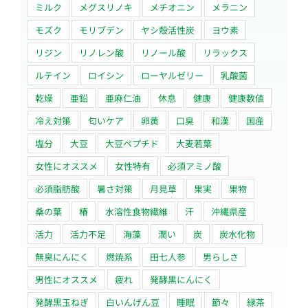
ミルク
メグスリノキ
メチオニン
メラニン
モズク
モリブデン
ヤシ殻活性炭
ヨウ素
リジン
リノレン酸
リノール酸
リラックス
ルテイン
ロイシン
ローヤルゼリー
乳酸菌
乾燥
亜鉛
亜麻仁油
休息
健康
健康数値
冷え対策
匂いケア
卵黄
口臭
和漢
国産
塩分
大豆
大豆ペプチド
大麦若葉
女性にオススメ
女性特有
必須アミノ酸
必須脂肪酸
暑さ対策
月見草
果実
果物
桑の葉
椿
水溶性食物繊維
汗
沖縄県産
活力
活力不足
海藻
潤い
炭
炭水化物
無臭にんにく
燃焼系
田七人参
男らしさ
男性にオススメ
疲れ
発酵黒にんにく
発酵黒玉ねぎ
白いんげん豆
睡眠
節々
緑茶