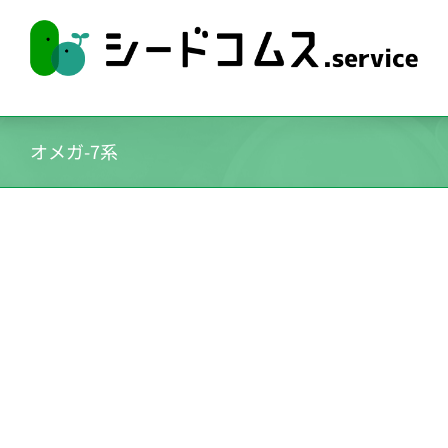
Skip
to
content
オメガ-7系