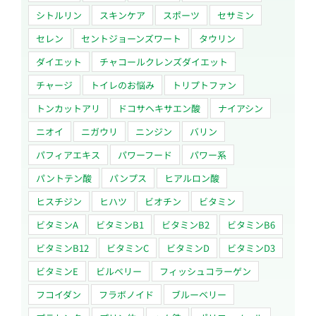
シトルリン
スキンケア
スポーツ
セサミン
セレン
セントジョーンズワート
タウリン
ダイエット
チャコールクレンズダイエット
チャージ
トイレのお悩み
トリプトファン
トンカットアリ
ドコサヘキサエン酸
ナイアシン
ニオイ
ニガウリ
ニンジン
バリン
パフィアエキス
パワーフード
パワー系
パントテン酸
パンプス
ヒアルロン酸
ヒスチジン
ヒハツ
ビオチン
ビタミン
ビタミンA
ビタミンB1
ビタミンB2
ビタミンB6
ビタミンB12
ビタミンC
ビタミンD
ビタミンD3
ビタミンE
ビルベリー
フィッシュコラーゲン
フコイダン
フラボノイド
ブルーベリー