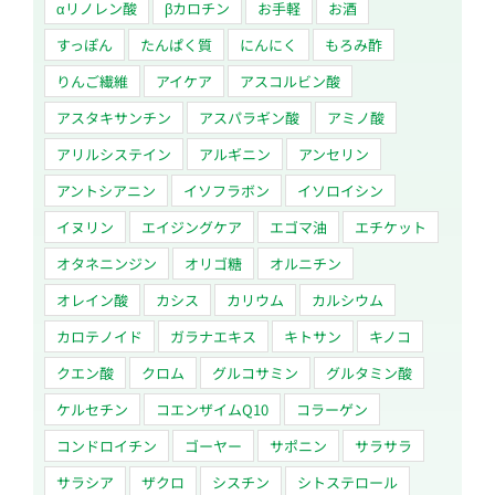
αリノレン酸
βカロチン
お手軽
お酒
すっぽん
たんぱく質
にんにく
もろみ酢
りんご繊維
アイケア
アスコルビン酸
アスタキサンチン
アスパラギン酸
アミノ酸
アリルシステイン
アルギニン
アンセリン
アントシアニン
イソフラボン
イソロイシン
イヌリン
エイジングケア
エゴマ油
エチケット
オタネニンジン
オリゴ糖
オルニチン
オレイン酸
カシス
カリウム
カルシウム
カロテノイド
ガラナエキス
キトサン
キノコ
クエン酸
クロム
グルコサミン
グルタミン酸
ケルセチン
コエンザイムQ10
コラーゲン
コンドロイチン
ゴーヤー
サポニン
サラサラ
サラシア
ザクロ
シスチン
シトステロール