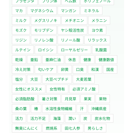
プラセンタ
プリン体
ヘム鉄
ポリフェノール
マカ
マグネシウム
マンガン
ミネラル
ミルク
メグスリノキ
メチオニン
メラニン
モズク
モリブデン
ヤシ殻活性炭
ヨウ素
リジン
リノレン酸
リノール酸
リラックス
ルテイン
ロイシン
ローヤルゼリー
乳酸菌
乾燥
亜鉛
亜麻仁油
休息
健康
健康数値
冷え対策
匂いケア
卵黄
口臭
和漢
国産
塩分
大豆
大豆ペプチド
大麦若葉
女性にオススメ
女性特有
必須アミノ酸
必須脂肪酸
暑さ対策
月見草
果実
果物
桑の葉
椿
水溶性食物繊維
汗
沖縄県産
活力
活力不足
海藻
潤い
炭
炭水化物
無臭にんにく
燃焼系
田七人参
男らしさ