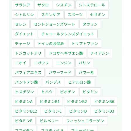
サラシア
ザクロ
シスチン
シトステロール
シトルリン
スキンケア
スポーツ
セサミン
セレン
セントジョーンズワート
タウリン
ダイエット
チャコールクレンズダイエット
チャージ
トイレのお悩み
トリプトファン
トンカットアリ
ドコサヘキサエン酸
ナイアシン
ニオイ
ニガウリ
ニンジン
バリン
パフィアエキス
パワーフード
パワー系
パントテン酸
パンプス
ヒアルロン酸
ヒスチジン
ヒハツ
ビオチン
ビタミン
ビタミンA
ビタミンB1
ビタミンB2
ビタミンB6
ビタミンB12
ビタミンC
ビタミンD
ビタミンD3
ビタミンE
ビルベリー
フィッシュコラーゲン
フコイダン
フラボノイド
ブルーベリー