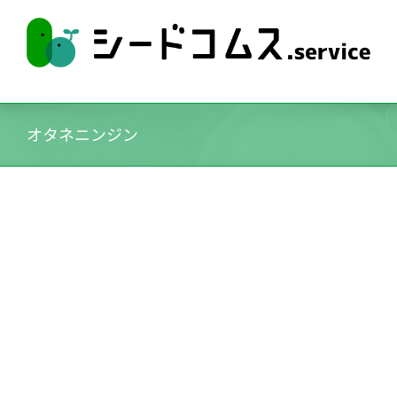
Skip
to
content
オタネニンジン