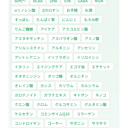
60代〜
BCAA
DHA
EPA
GABA
MSM
αリノレン酸
βカロチン
お手軽
お酒
すっぽん
たんぱく質
にんにく
もろみ酢
りんご繊維
アイケア
アスコルビン酸
アスタキサンチン
アスパラギン酸
アミノ酸
アリルシステイン
アルギニン
アンセリン
アントシアニン
イソフラボン
イソロイシン
イヌリン
エイジングケア
エゴマ油
エチケット
オタネニンジン
オリゴ糖
オルニチン
オレイン酸
カシス
カリウム
カルシウム
カロテノイド
ガラナエキス
キトサン
キノコ
クエン酸
クロム
グルコサミン
グルタミン酸
ケルセチン
コエンザイムQ10
コラーゲン
コンドロイチン
ゴーヤー
サポニン
サラサラ