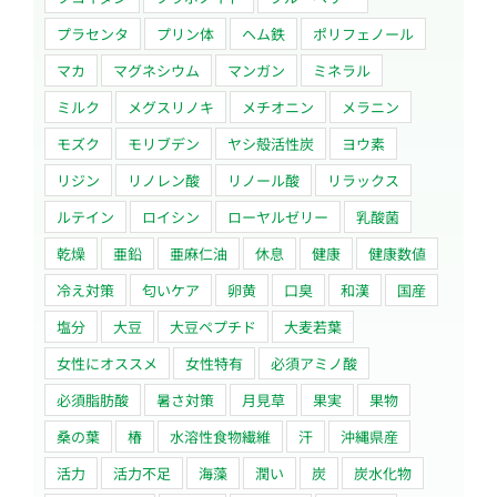
プラセンタ
プリン体
ヘム鉄
ポリフェノール
マカ
マグネシウム
マンガン
ミネラル
ミルク
メグスリノキ
メチオニン
メラニン
モズク
モリブデン
ヤシ殻活性炭
ヨウ素
リジン
リノレン酸
リノール酸
リラックス
ルテイン
ロイシン
ローヤルゼリー
乳酸菌
乾燥
亜鉛
亜麻仁油
休息
健康
健康数値
冷え対策
匂いケア
卵黄
口臭
和漢
国産
塩分
大豆
大豆ペプチド
大麦若葉
女性にオススメ
女性特有
必須アミノ酸
必須脂肪酸
暑さ対策
月見草
果実
果物
桑の葉
椿
水溶性食物繊維
汗
沖縄県産
活力
活力不足
海藻
潤い
炭
炭水化物