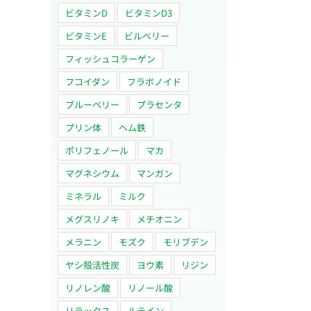
ビタミンD
ビタミンD3
ビタミンE
ビルベリー
フィッシュコラーゲン
フコイダン
フラボノイド
ブルーベリー
プラセンタ
プリン体
ヘム鉄
ポリフェノール
マカ
マグネシウム
マンガン
ミネラル
ミルク
メグスリノキ
メチオニン
メラニン
モズク
モリブデン
ヤシ殻活性炭
ヨウ素
リジン
リノレン酸
リノール酸
リラックス
ルテイン