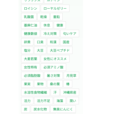
ロイシン
ローヤルゼリー
乳酸菌
乾燥
亜鉛
亜麻仁油
休息
健康
健康数値
冷え対策
匂いケア
卵黄
口臭
和漢
国産
塩分
大豆
大豆ペプチド
大麦若葉
女性にオススメ
女性特有
必須アミノ酸
必須脂肪酸
暑さ対策
月見草
果実
果物
桑の葉
椿
水溶性食物繊維
汗
沖縄県産
活力
活力不足
海藻
潤い
炭
炭水化物
無臭にんにく