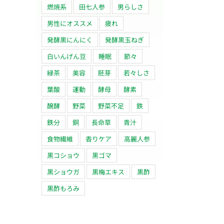
燃焼系
田七人参
男らしさ
男性にオススメ
疲れ
発酵黒にんにく
発酵黒玉ねぎ
白いんげん豆
睡眠
節々
緑茶
美容
胚芽
若々しさ
葉酸
運動
酵母
酵素
醗酵
野菜
野菜不足
鉄
鉄分
銅
長命草
青汁
食物繊維
香りケア
高麗人参
黒コショウ
黒ゴマ
黒ショウガ
黒梅エキス
黒酢
黒酢もろみ