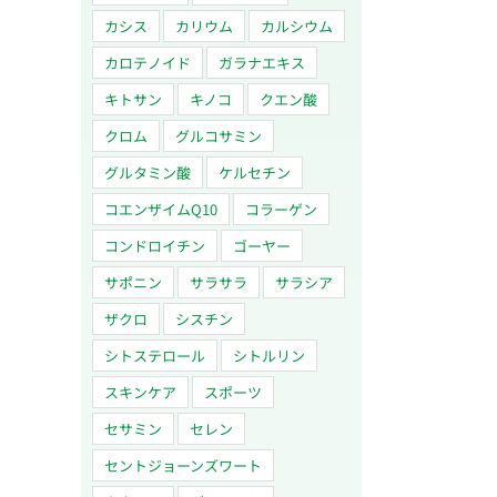
カシス
カリウム
カルシウム
カロテノイド
ガラナエキス
キトサン
キノコ
クエン酸
クロム
グルコサミン
グルタミン酸
ケルセチン
コエンザイムQ10
コラーゲン
コンドロイチン
ゴーヤー
サポニン
サラサラ
サラシア
ザクロ
シスチン
シトステロール
シトルリン
スキンケア
スポーツ
セサミン
セレン
セントジョーンズワート