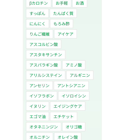
βカロチン
お手軽
お酒
すっぽん
たんぱく質
にんにく
もろみ酢
りんご繊維
アイケア
アスコルビン酸
アスタキサンチン
アスパラギン酸
アミノ酸
アリルシステイン
アルギニン
アンセリン
アントシアニン
イソフラボン
イソロイシン
イヌリン
エイジングケア
エゴマ油
エチケット
オタネニンジン
オリゴ糖
オルニチン
オレイン酸