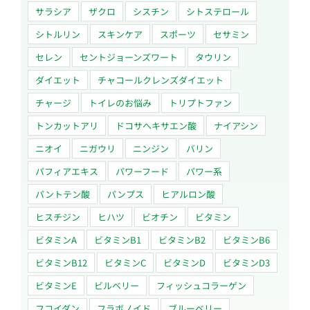
サラシア
ザクロ
シスチン
シトステロール
シトルリン
スキンケア
スポーツ
セサミン
セレン
セントジョーンズワート
タウリン
ダイエット
チャコールクレンズダイエット
チャージ
トイレのお悩み
トリプトファン
トンカットアリ
ドコサヘキサエン酸
ナイアシン
ニオイ
ニガウリ
ニンジン
バリン
パフィアエキス
パワーフード
パワー系
パントテン酸
パンプス
ヒアルロン酸
ヒスチジン
ヒハツ
ビオチン
ビタミン
ビタミンA
ビタミンB1
ビタミンB2
ビタミンB6
ビタミンB12
ビタミンC
ビタミンD
ビタミンD3
ビタミンE
ビルベリー
フィッシュコラーゲン
フコイダン
フラボノイド
ブルーベリー