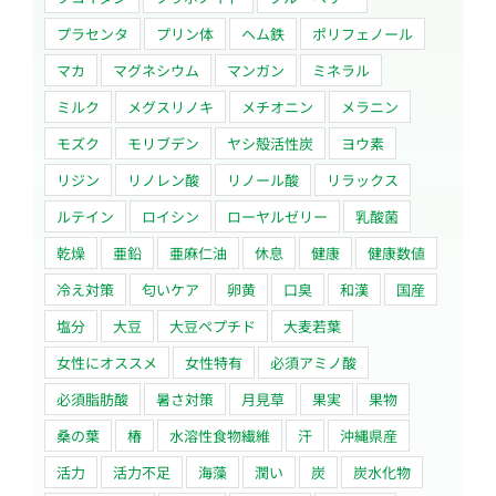
プラセンタ
プリン体
ヘム鉄
ポリフェノール
マカ
マグネシウム
マンガン
ミネラル
ミルク
メグスリノキ
メチオニン
メラニン
モズク
モリブデン
ヤシ殻活性炭
ヨウ素
リジン
リノレン酸
リノール酸
リラックス
ルテイン
ロイシン
ローヤルゼリー
乳酸菌
乾燥
亜鉛
亜麻仁油
休息
健康
健康数値
冷え対策
匂いケア
卵黄
口臭
和漢
国産
塩分
大豆
大豆ペプチド
大麦若葉
女性にオススメ
女性特有
必須アミノ酸
必須脂肪酸
暑さ対策
月見草
果実
果物
桑の葉
椿
水溶性食物繊維
汗
沖縄県産
活力
活力不足
海藻
潤い
炭
炭水化物