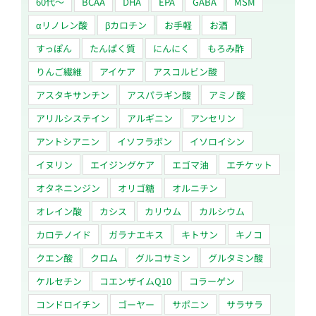
60代〜
BCAA
DHA
EPA
GABA
MSM
αリノレン酸
βカロチン
お手軽
お酒
すっぽん
たんぱく質
にんにく
もろみ酢
りんご繊維
アイケア
アスコルビン酸
アスタキサンチン
アスパラギン酸
アミノ酸
アリルシステイン
アルギニン
アンセリン
アントシアニン
イソフラボン
イソロイシン
イヌリン
エイジングケア
エゴマ油
エチケット
オタネニンジン
オリゴ糖
オルニチン
オレイン酸
カシス
カリウム
カルシウム
カロテノイド
ガラナエキス
キトサン
キノコ
クエン酸
クロム
グルコサミン
グルタミン酸
ケルセチン
コエンザイムQ10
コラーゲン
コンドロイチン
ゴーヤー
サポニン
サラサラ